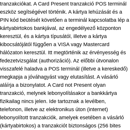
tranzakciókat. A Card Present tranzakció POS terminál
eszköz segítségével történik. A kártya lehúzását és a
PIN kód beütését követően a terminál kapcsolatba lép a
kártyabirtokos bankjával, az engedélyező központon
keresztül, és a kártya típusától, illetve a kártya
kibocsátójától függően a VISA vagy Mastercard
hálózaton keresztül. Itt megtörténik az érvényesség és
fedezetvizsgálat (authorizáció). Az előbbi útvonalon
visszafelé haladva a POS terminál (illetve a kereskedő)
megkapja a jóváhagyást vagy elutasítást. A vásárló
aláírja a bizonylatot. A Card not Present olyan
tranzakció, melynek lebonyolításakor a bankkártya
fizikailag nincs jelen. Ide tartoznak a levélben,
telefonon, illetve az elektronikus úton (internet)
lebonyolított tranzakciók, amelyek esetében a vásárló
(kártyabirtokos) a tranzakciót biztonságos (256 bites