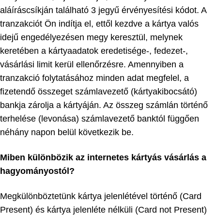
aláíráscsíkján található 3 jegyű érvényesítési kódot. A
tranzakciót Ön indítja el, ettől kezdve a kártya valós
idejű engedélyezésen megy keresztül, melynek
keretében a kártyaadatok eredetisége-, fedezet-,
vásárlási limit kerül ellenőrzésre. Amennyiben a
tranzakció folytatásához minden adat megfelel, a
fizetendő összeget számlavezető (kártyakibocsátó)
bankja zárolja a kártyáján. Az összeg számlán történő
terhelése (levonása) számlavezető banktól függően
néhány napon belül következik be.
Miben különbözik az internetes kártyás vásárlás a
hagyományostól?
Megkülönböztetünk kártya jelenlétével történő (Card
Present) és kártya jelenléte nélküli (Card not Present)