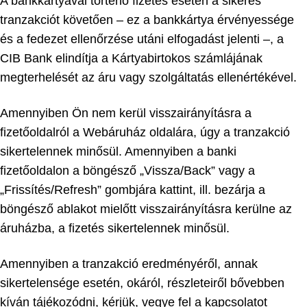
A bankkártyával történő fizetés esetén a sikeres
tranzakciót követően – ez a bankkártya érvényessége
és a fedezet ellenőrzése utáni elfogadást jelenti –, a
CIB Bank elindítja a Kártyabirtokos számlájának
megterhelését az áru vagy szolgáltatás ellenértékével.
Amennyiben Ön nem kerül visszairányításra a
fizetőoldalról a Webáruház oldalára, úgy a tranzakció
sikertelennek minősül. Amennyiben a banki
fizetőoldalon a böngésző „Vissza/Back” vagy a
„Frissítés/Refresh” gombjára kattint, ill. bezárja a
böngésző ablakot mielőtt visszairányításra kerülne az
áruházba, a fizetés sikertelennek minősül.
Amennyiben a tranzakció eredményéről, annak
sikertelensége esetén, okáról, részleteiről bővebben
kíván tájékozódni, kérjük, vegye fel a kapcsolatot