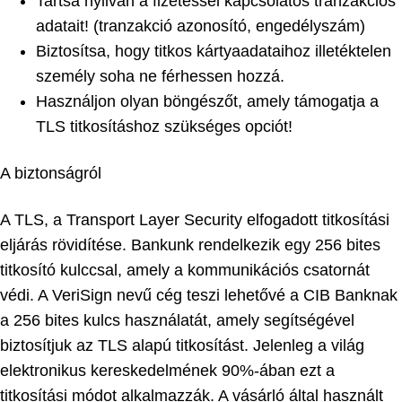
Tartsa nyilván a fizetéssel kapcsolatos tranzakciós
adatait! (tranzakció azonosító, engedélyszám)
Biztosítsa, hogy titkos kártyaadataihoz illetéktelen
személy soha ne férhessen hozzá.
Használjon olyan böngészőt, amely támogatja a
TLS titkosításhoz szükséges opciót!
A biztonságról
A TLS, a Transport Layer Security elfogadott titkosítási
eljárás rövidítése. Bankunk rendelkezik egy 256 bites
titkosító kulccsal, amely a kommunikációs csatornát
védi. A VeriSign nevű cég teszi lehetővé a CIB Banknak
a 256 bites kulcs használatát, amely segítségével
biztosítjuk az TLS alapú titkosítást. Jelenleg a világ
elektronikus kereskedelmének 90%-ában ezt a
titkosítási módot alkalmazzák. A vásárló által használt