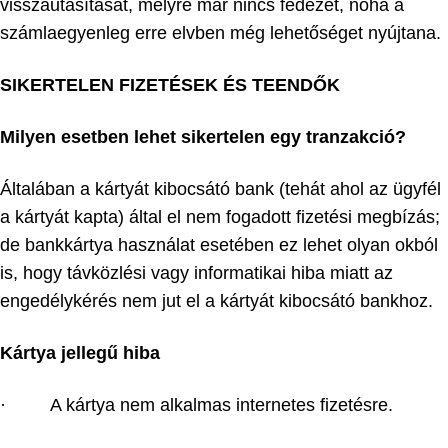
visszautasítását, melyre már nincs fedezet, noha a
számlaegyenleg erre elvben még lehetőséget nyújtana.
SIKERTELEN FIZETÉSEK ÉS TEENDŐK
Milyen esetben lehet sikertelen egy tranzakció?
Általában a kártyát kibocsátó bank (tehát ahol az ügyfél
a kártyát kapta) által el nem fogadott fizetési megbízás;
de bankkártya használat esetében ez lehet olyan okból
is, hogy távközlési vagy informatikai hiba miatt az
engedélykérés nem jut el a kártyát kibocsátó bankhoz.
Kártya jellegű hiba
· A kártya nem alkalmas internetes fizetésre.