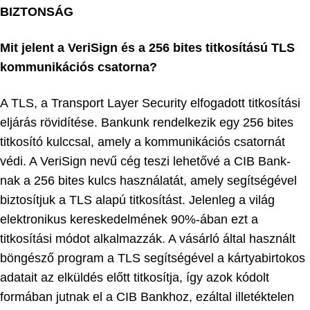
BIZTONSÁG
Mit jelent a VeriSign és a 256 bites titkosítású TLS
kommunikációs csatorna?
A TLS, a Transport Layer Security elfogadott titkosítási
eljárás rövidítése. Bankunk rendelkezik egy 256 bites
titkosító kulccsal, amely a kommunikációs csatornát
védi. A VeriSign nevű cég teszi lehetővé a CIB Bank-
nak a 256 bites kulcs használatát, amely segítségével
biztosítjuk a TLS alapú titkosítást. Jelenleg a világ
elektronikus kereskedelmének 90%-ában ezt a
titkosítási módot alkalmazzák. A vásárló által használt
böngésző program a TLS segítségével a kártyabirtokos
adatait az elküldés előtt titkosítja, így azok kódolt
formában jutnak el a CIB Bankhoz, ezáltal illetéktelen