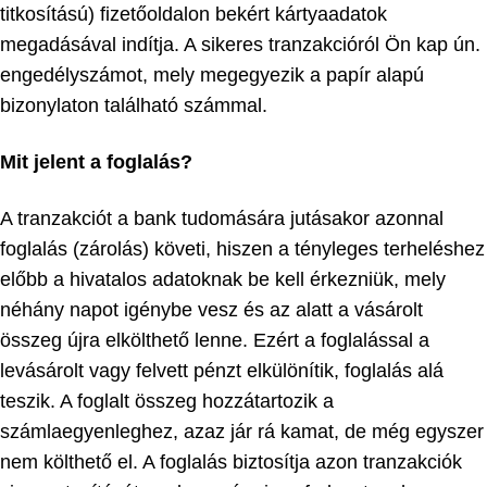
titkosítású) fizetőoldalon bekért kártyaadatok
megadásával indítja. A sikeres tranzakcióról Ön kap ún.
engedélyszámot, mely megegyezik a papír alapú
bizonylaton található számmal.
Mit jelent a foglalás?
A tranzakciót a bank tudomására jutásakor azonnal
foglalás (zárolás) követi, hiszen a tényleges terheléshez
előbb a hivatalos adatoknak be kell érkezniük, mely
néhány napot igénybe vesz és az alatt a vásárolt
összeg újra elkölthető lenne. Ezért a foglalással a
levásárolt vagy felvett pénzt elkülönítik, foglalás alá
teszik. A foglalt összeg hozzátartozik a
számlaegyenleghez, azaz jár rá kamat, de még egyszer
nem költhető el. A foglalás biztosítja azon tranzakciók