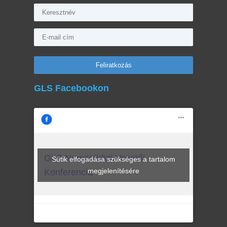
GLS Facebookon
GLS Nemzetközi Vezetői
Sütik elfogadása szükséges a tartalom
megjelenítésére
Konferencia