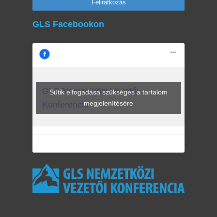
GLS Facebookon
GLS Nemzetközi Vezetői
Sütik elfogadása szükséges a tartalom
megjelenítésére
Konferencia