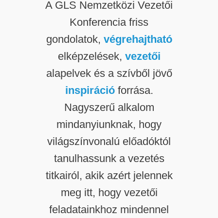
A GLS Nemzetközi Vezetői
Konferencia friss
gondolatok,
végrehajtható
elképzelések,
vezetői
alapelvek és a szívből jövő
inspiráció
forrása.
Nagyszerű alkalom
mindanyiunknak, hogy
világszínvonalú előadóktól
tanulhassunk a vezetés
titkairól, akik azért jelennek
meg itt, hogy vezetői
feladatainkhoz mindennel