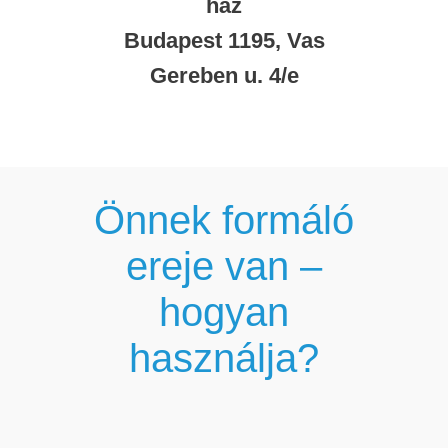
ház
Budapest 1195, Vas
Gereben u. 4/e
Önnek formáló
ereje van –
hogyan
használja?