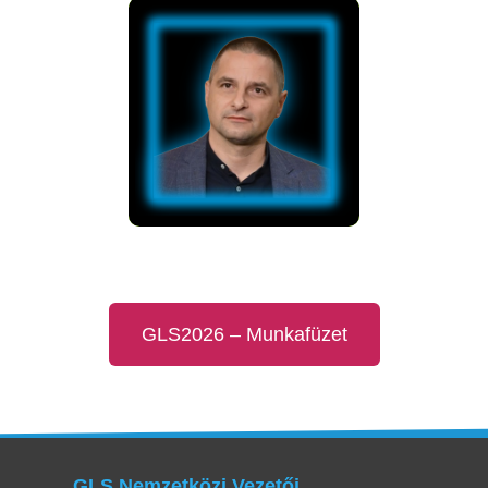
GLS2026 – Munkafüzet
GLS Nemzetközi Vezetői